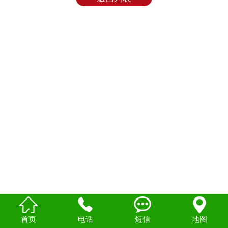




首页
电话
短信
地图