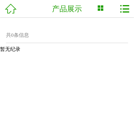



产品展示
网站首页

关于我们
共
0
条信息
产品中心
暂无纪录
新闻资讯
资质荣誉
成功案例
联系我们
>