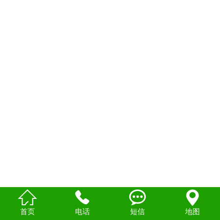




首页
电话
短信
地图